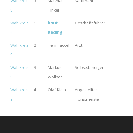
Wahlkreis
3
Matthias
Kaufmann
8
Hinkel
Wahlkreis
1
Knut
Geschäftsführer
9
Keding
Wahlkreis
2
Henri Jäckel
Arzt
9
Wahlkreis
3
Markus
Selbstständiger
9
Wöllner
Wahlkreis
4
Olaf Klein
Angestellter
9
Floristmeister