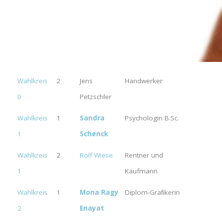
Wahlkreis
2
Jens
Handwerker
0
Petzschler
Wahlkreis
1
Sandra
Psychologin B.Sc.
1
Schenck
Wahlkreis
2
Rolf Wiese
Rentner und
1
Kaufmann
Wahlkreis
1
Mona Ragy
Diplom-Graﬁkerin
2
Enayat