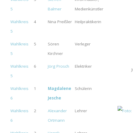
5
Balmer
Medienkünstler
Wahlkreis
4
Nina Preißler
Heilpraktikerin
5
Wahlkreis
5
Sören
Verleger
5
Kirchner
Wahlkreis
6
Jörg Prosch
Elektriker
5
Wahlkreis
1
Magdalene
Schülerin
6
Jesche
Wahlkreis
2
Alexander
Lehrer
6
Ortmann