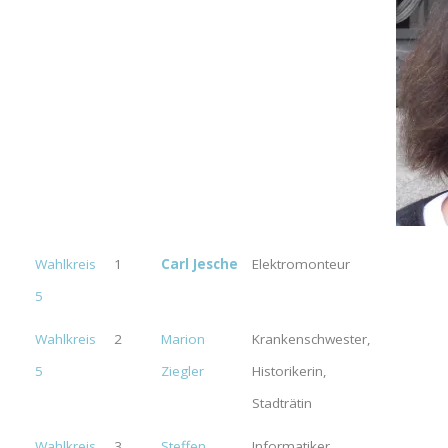
Wahlkreis
1
Carl Jesche
Elektromonteur
5
Wahlkreis
2
Marion
Krankenschwester,
5
Ziegler
Historikerin,
Stadträtin
Wahlkreis
3
Steffen
Informatiker,