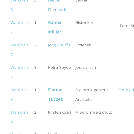
Wahlkreis
3
Henrik
Lehrer
6
Ebenbeck
Wahlkreis
1
Rainer
Historiker
Foto: 
7
Müller
Wahlkreis
2
Jörg Brauße
Erzieher
7
Wahlkreis
3
Petra Seyde
Journalistin
7
Wahlkreis
1
Florian
Diplom-Ingenieur
Foto: pr
8
Tuczek
Architekt
Wahlkreis
2
Kirsten Craß
M.Sc. Umweltschutz
8