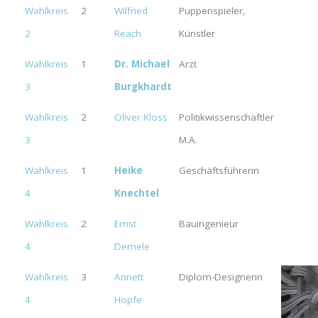
Wahlkreis
2
Wilfried
Puppenspieler,
2
Reach
Künstler
Wahlkreis
1
Dr. Michael
Arzt
3
Burgkhardt
Wahlkreis
2
Oliver Kloss
Politikwissenschaftler
3
M.A.
Wahlkreis
1
Heike
Geschäftsführerin
4
Knechtel
Wahlkreis
2
Ernst
Bauingenieur
4
Demele
Wahlkreis
3
Annett
Diplom-Designerin
4
Hopfe