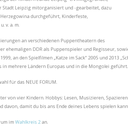
 Stadt Leipzig mitorganisiert und -gearbeitet, dazu
en-Herzegowina durchgeführt, Kinderfeste,
. v. a. m.
enierungen an verschiedenen Puppentheatern des
der ehemaligen DDR als Puppenspieler und Regisseur, sow
 1999, an den Spielfilmen „Katze im Sack“ 2005 und 2013 „S
s in mehrere Ländern Europas und in die Mongolei geführt.
swahl für das NEUE FORUM.
ater von vier Kindern. Hobbys: Lesen, Musizieren, Spazieren
nd davon, damit du bis ans Ende deines Lebens spielen kanns
orum im
Wahlkreis 2
an.