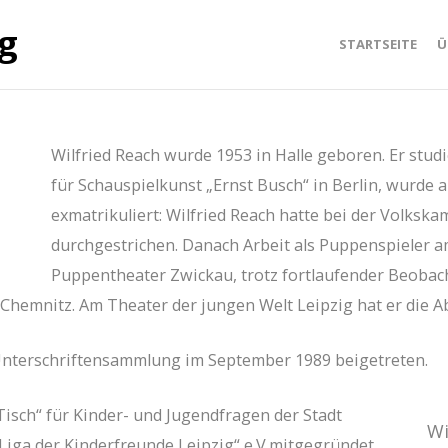
STARTSEITE
Ü
Wilfried Reach wurde 1953 in Halle geboren. Er stud
für Schauspielkunst „Ernst Busch“ in Berlin, wurde 
exmatrikuliert: Wilfried Reach hatte bei der Volks
durchgestrichen. Danach Arbeit als Puppenspieler 
Puppentheater Zwickau, trotz fortlaufender Beobach
Chemnitz. Am Theater der jungen Welt Leipzig hat er die 
Unterschriftensammlung im September 1989 beigetreten.
Tisch“ für Kinder- und Jugendfragen der Stadt
Wi
„Liga der Kinderfreunde Leipzig“ e.V.mitgegründet,