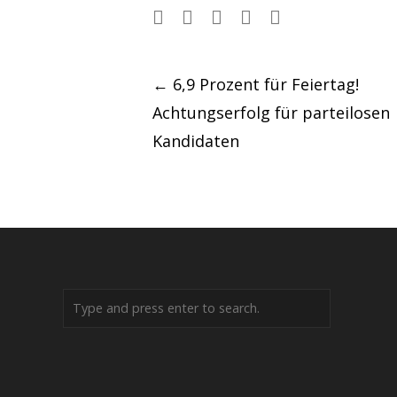
Post
←
6,9 Prozent für Feiertag!
Achtungserfolg für parteilosen
navigation
Kandidaten