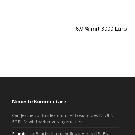
6,9 % mit 3000 Euro
→
Neueste Kommentare
Carl Jesche
zu
Bundesforum: Auflösung des NEUEN
FORUM wird weiter vorangetrieben
Schmidt
zu
Bundesforum: Auflösung des NEUEN