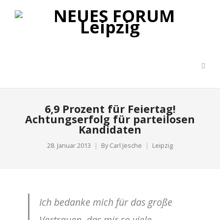
6,9 Prozent für Feiertag!
Achtungserfolg für parteilosen
Kandidaten
28. Januar 2013
By
Carl Jesche
Leipzig
Ich bedanke mich für das große
Vertrauen, das mir so viele