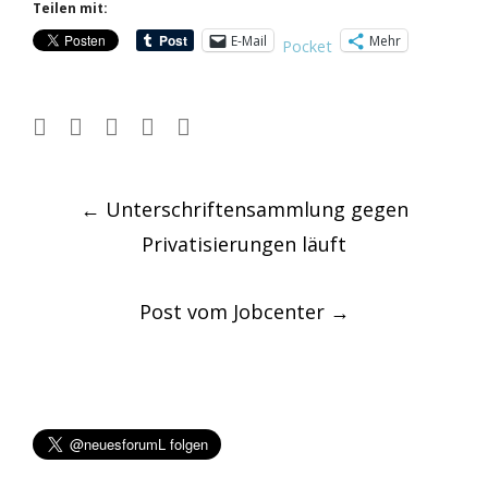
Teilen mit:
E-Mail
Mehr
Pocket
Post
←
Unterschriftensammlung gegen
navigation
Privatisierungen läuft
Post vom Jobcenter
→