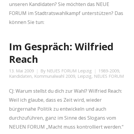
unseren Kandidaten? Sie möchten das NEUE
FORUM im Stadtratswahlkampf unterstützen? Das
können Sie tun:
Im Gespräch: Wilfried
Reach
13. Mai 2009
By
NEUES FORUM Leipzig
1989-2009
,
Kandidaten
,
Kommunalwahl 2009
,
Leipzig
,
NEUES FORUM
CJ: Warum stellst du dich zur Wahl? Wilfried Reach:
Weil ich glaube, dass es Zeit wird, wieder
bürgernahe Politik zu entwickeln und auch
durchzuführen, ganz im Sinne des Slogans vom
NEUEN FORUM „Macht muss kontrolliert werden.“