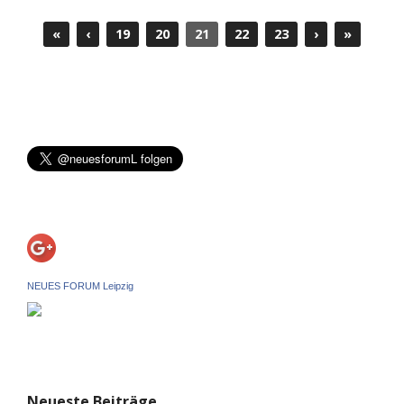
«
‹
19
20
21
22
23
›
»
NEUES FORUM Leipzig
Neueste Beiträge