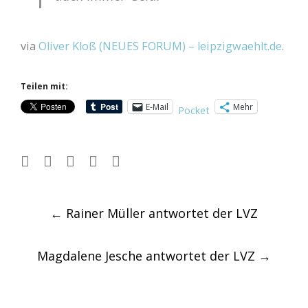
via
Oliver Kloß (NEUES FORUM) – leipzigwaehlt.de
.
Teilen mit:
E-Mail
Mehr
Pocket
Post
←
Rainer Müller antwortet der LVZ
navigation
Magdalene Jesche antwortet der LVZ
→