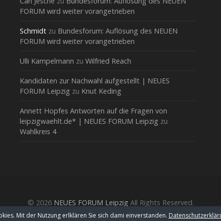
Carl Jesche
zu
Bundesforum: Auflösung des NEUEN
FORUM wird weiter vorangetrieben
Schmidt
zu
Bundesforum: Auflösung des NEUEN
FORUM wird weiter vorangetrieben
Ulli Kampelmann
zu
Wilfried Reach
Kandidaten zur Nachwahl aufgestellt | NEUES
FORUM Leipzig
zu
Knut Keding
Annett Hopfes Antworten auf die Fragen von
leipzigwaehlt.de* | NEUES FORUM Leipzig
zu
Wahlkreis 4
© 2026
NEUES FORUM Leipzig
All Rights Reserved.
kies. Mit der Nutzung erlklären Sie sich dami einverstanden.
Datenschutzerklär