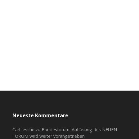
Neueste Kommentare
Carl Jesche
zu
Bundesforum: Auflösung des NEUEN
FORUM wird weiter vorangetrieben