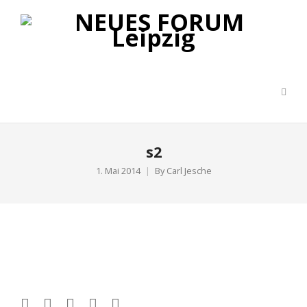
s2
1. Mai 2014
By
Carl Jesche