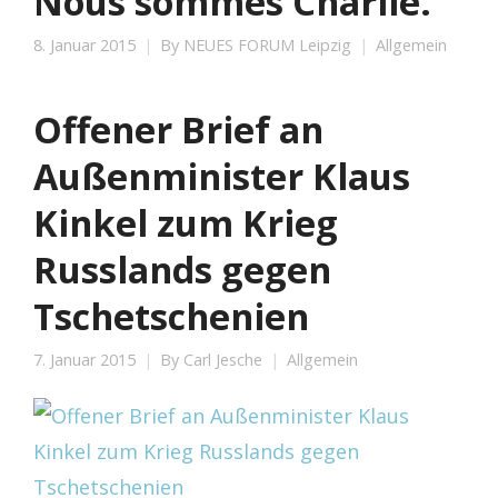
Nous sommes Charlie.
8. Januar 2015
By
NEUES FORUM Leipzig
Allgemein
Offener Brief an
Außenminister Klaus
Kinkel zum Krieg
Russlands gegen
Tschetschenien
7. Januar 2015
By
Carl Jesche
Allgemein