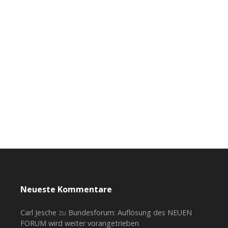
Neueste Kommentare
Carl Jesche
zu
Bundesforum: Auflösung des NEUEN
FORUM wird weiter vorangetrieben