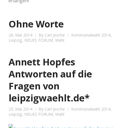
erlangen!
Ohne Worte
26. Mai 2014
By
Carl Jesche
Kommunalwahl 2014
,
Leipzig
,
NEUES FORUM
,
Wahl
Annett Hopfes
Antworten auf die
Fragen von
leipzigwaehlt.de*
25. Mai 2014
By
Carl Jesche
Kommunalwahl 2014
,
Leipzig
,
NEUES FORUM
,
Wahl