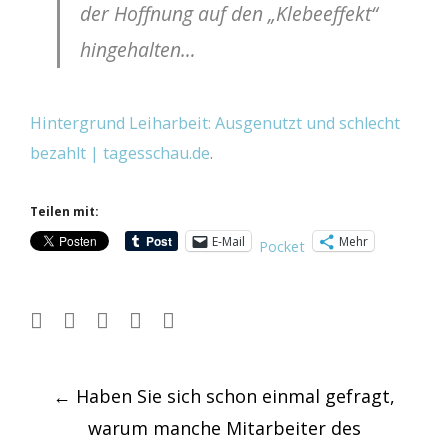
der Hoffnung auf den „Klebeeffekt“
hingehalten…
Hintergrund Leiharbeit: Ausgenutzt und schlecht
bezahlt | tagesschau.de
.
Teilen mit:
E-Mail
Mehr
Pocket
Post
←
Haben Sie sich schon einmal gefragt,
navigation
warum manche Mitarbeiter des