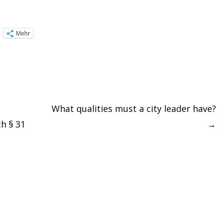
Mehr
What qualities must a city leader have?
h § 31
→