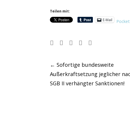
Teilen mit:
E-Mail
Pocket
Post
←
Sofortige bundesweite
Außerkraftsetzung jeglicher nac
navigation
SGB II verhängter Sanktionen!