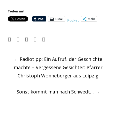
Teilen mit:
E-Mail
Mehr
Pocket
Post
←
Radiotipp: Ein Aufruf, der Geschichte
navigation
machte – Vergessene Gesichter: Pfarrer
Christoph Wonneberger aus Leipzig
Sonst kommt man nach Schwedt…
→