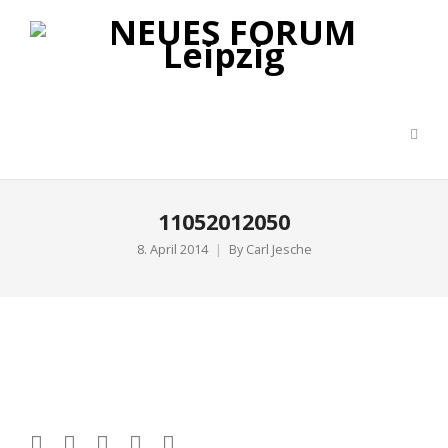
11052012050
8. April 2014
By
Carl Jesche